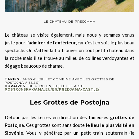
LE CHÂTEAU DE PREDJAMA
Le château se visite également, mais nous y sommes venus
juste pour
l’admirer de l’extérieur
, car c’est en soit le plus beau
spectacle. On s’attendait à trouver un tout petit château dans
la roche mais il se trouve au milieu de collines verdoyantes et
dégage beaucoup de charme.
TARIFS :
14,90 €
(BILLET COMBINÉ AVEC LES GROTTES DE
POSTOJNA À 38,5€)
HORAIRES :
9H > 19H EN JUILLET ET AOUT
POSTOJNSKA-JAMA.EU/EN/PREDJAMA-CASTLE/
Les Grottes de Postojna
Détour par les terres en direction des fameuses
grottes de
Postojna
. Ces grottes sont sans doute
le lieu le plus visité en
Slovénie.
Vous y pénétrez par un petit train souterrain (le