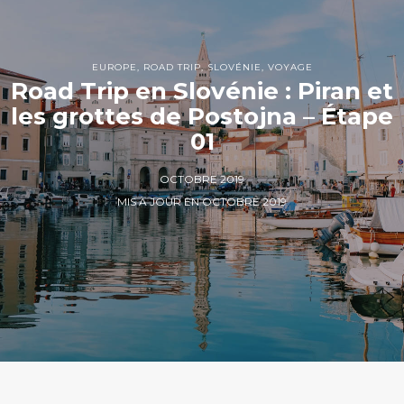
EUROPE
,
ROAD TRIP
,
SLOVÉNIE
,
VOYAGE
Road Trip en Slovénie : Piran et
les grottes de Postojna – Étape
01
OCTOBRE 2019
MIS À JOUR EN OCTOBRE 2019