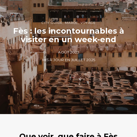
CITY GUIDE
,
MAROC
,
VOYAGE
Fès : les incontournables à
visiter en un week-end
AOÛT 2023
MIS À JOUR EN JUILLET 2025
Que voir, que faire à Fès