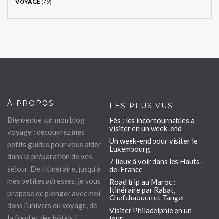
VOYAGE
(79)
À PROPOS
LES PLUS VUS
Bienvenue sur mon blog
Fès : les incontournables à
visiter en un week-end
voyage : découvrez mes
Un week-end pour visiter le
petits guides pour vous aider
Luxembourg
dans la préparation de vos
7 lieux à voir dans les Hauts-
séjour. De l’itinéraire, jusqu’à
de-France
mes petites adresses, je vous
Road trip au Maroc :
Itinéraire par Rabat,
propose de plonger avec moi
Chefchaouen et Tanger
dans l’univers du voyage, de
Visiter Philadelphie en un
la food et des hôtels !
jour