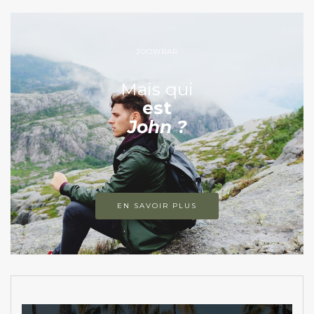
JOOWBAR
Mais qui
est
John ?
EN SAVOIR PLUS