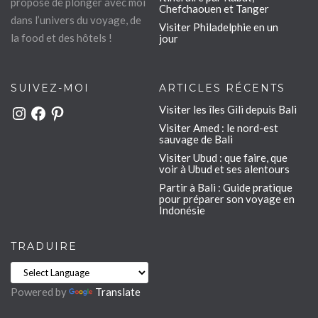
propose de plonger avec moi
Chefchaouen et Tanger
dans l’univers du voyage, de
Visiter Philadelphie en un
la food et des hôtels !
jour
SUIVEZ-MOI
ARTICLES RÉCENTS
Visiter les îles Gili depuis Bali
Instagram
Facebook
Pinterest
Visiter Amed : le nord-est
sauvage de Bali
Visiter Ubud : que faire, que
voir à Ubud et ses alentours
Partir à Bali : Guide pratique
pour préparer son voyage en
Indonésie
TRADUIRE
Powered by
Translate