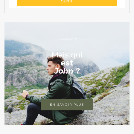
JOOWBAR
Mais qui
est
John ?
EN SAVOIR PLUS