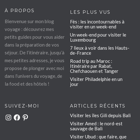
À PROPOS
LES PLUS VUS
Bienvenue sur mon blog
Fès : les incontournables à
visiter en un week-end
voyage : découvrez mes
Un week-end pour visiter le
petits guides pour vous aider
Luxembourg
dans la préparation de vos
7 lieux à voir dans les Hauts-
séjour. De l’itinéraire, jusqu’à
de-France
mes petites adresses, je vous
Road trip au Maroc :
Itinéraire par Rabat,
propose de plonger avec moi
Chefchaouen et Tanger
dans l’univers du voyage, de
Visiter Philadelphie en un
la food et des hôtels !
jour
SUIVEZ-MOI
ARTICLES RÉCENTS
Visiter les îles Gili depuis Bali
Instagram
Facebook
Pinterest
Visiter Amed : le nord-est
sauvage de Bali
Visiter Ubud : que faire, que