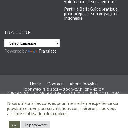
voir à Ubud et ses alentours
Partir à Bali : Guide pratique
pour préparer son voyage en
Indonésie
TRADUIRE
Powered by
Translate
Home
Contact
About Joowbar
COPYRIGHT © 2021 — JOOWBAR (BRAND OF
JOHNCANDOTTI.COM) - ART DIRECTION BY
JOHNCANDOTTI.COM
—
TOUS DROITS RÉSERVÉS
Nous utilisons des cookies pour une meilleure experience sur
joowbar.com. En poursuivant nous considérerons que vous
acceptez l'utilisation des cookies.
Je paramètre
Ok