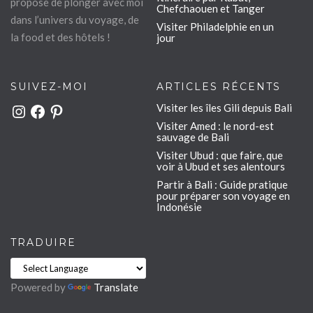
propose de plonger avec moi
Chefchaouen et Tanger
dans l’univers du voyage, de
Visiter Philadelphie en un
la food et des hôtels !
jour
SUIVEZ-MOI
ARTICLES RÉCENTS
Visiter les îles Gili depuis Bali
Instagram
Facebook
Pinterest
Visiter Amed : le nord-est
sauvage de Bali
Visiter Ubud : que faire, que
voir à Ubud et ses alentours
Partir à Bali : Guide pratique
pour préparer son voyage en
Indonésie
TRADUIRE
Powered by
Translate