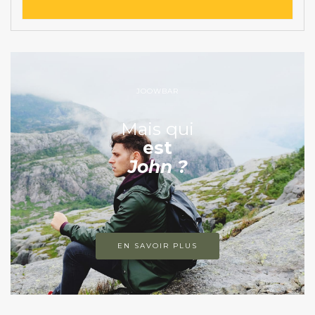
JOOWBAR
Mais qui
est
John ?
EN SAVOIR PLUS