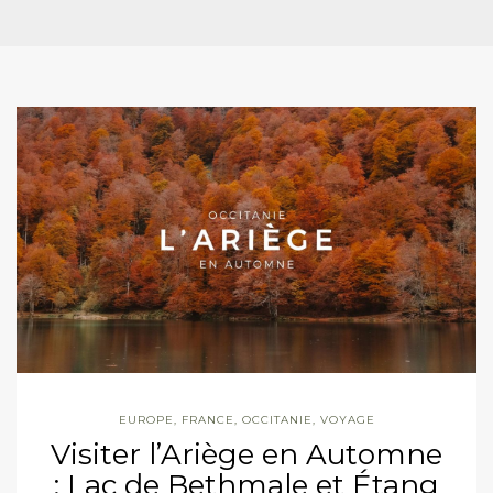
EUROPE
,
FRANCE
,
OCCITANIE
,
VOYAGE
Visiter l’Ariège en Automne
: Lac de Bethmale et Étang