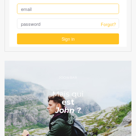
JOOWBAR
Mais qui
est
John ?