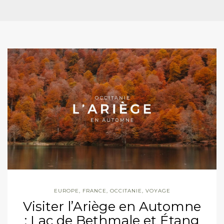
EUROPE
,
FRANCE
,
OCCITANIE
,
VOYAGE
Visiter l’Ariège en Automne
: Lac de Bethmale et Étang