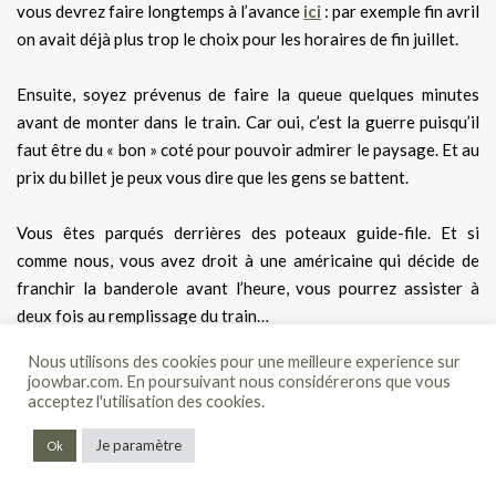
vous devrez faire longtemps à l’avance
ici
: par exemple fin avril
on avait déjà plus trop le choix pour les horaires de fin juillet.
Ensuite, soyez prévenus de faire la queue quelques minutes
avant de monter dans le train. Car oui, c’est la guerre puisqu’il
faut être du « bon » coté pour pouvoir admirer le paysage. Et au
prix du billet je peux vous dire que les gens se battent.
Vous êtes parqués derrières des poteaux guide-file. Et si
comme nous, vous avez droit à une américaine qui décide de
franchir la banderole avant l’heure, vous pourrez assister à
deux fois au remplissage du train…
Nous utilisons des cookies pour une meilleure experience sur
Le train à l’intérieur n’a rien de charmant ni d’authentique. Les
joowbar.com. En poursuivant nous considérerons que vous
paysages que vous traverserez durant près d’une heure sont
acceptez l'utilisation des cookies.
certes très beaux mais à mes yeux ne valent pas le coup de
Je paramètre
Ok
perdre son temps avec le
Flåm Railway
.