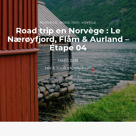
NORVÈGE
,
ROAD TRIP
,
VOYAGE
Road trip en Norvège : Le
Nærøyfjord, Flåm & Aurland –
Étape 04
MARS 2018
MIS À JOUR EN MAI 2020