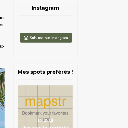
Instagram
an
.
me
Suis-moi sur Instagram
aux
Mes spots préférés !