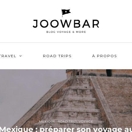
TRAVEL
ROAD TRIPS
À PROPOS
MEXIQUE
,
ROAD TRIP
,
VOYAGE
 Mexique : préparer son voyage 