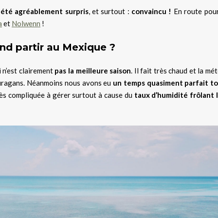
i été agréablement surpris
, et surtout :
convaincu !
En route pou
a
et
Nolwenn
!
nd partir au Mexique ?
 n’est clairement
pas la meilleure saison
. Il fait très chaud et la mé
 ouragans. Néanmoins nous avons eu
un temps quasiment parfait t
très compliquée à gérer surtout à cause du
taux d’humidité frôlant 