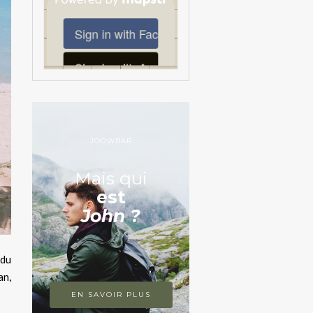
JOOWBAR
Mais qui
est
John ?
 du
an,
EN SAVOIR PLUS