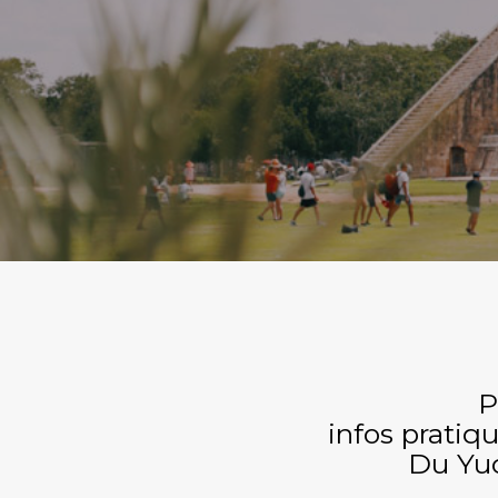
P
infos pratiq
Du Yu