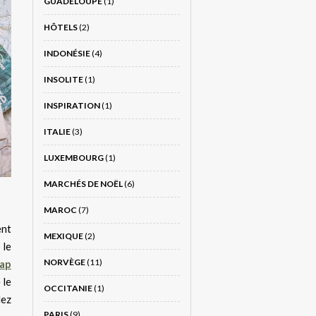
GUADELOUPE
(1)
HÔTELS
(2)
INDONÉSIE
(4)
INSOLITE
(1)
INSPIRATION
(1)
ITALIE
(3)
LUXEMBOURG
(1)
MARCHÉS DE NOËL
(6)
MAROC
(7)
ent
MEXIQUE
(2)
 le
NORVÈGE
(11)
ap
 le
OCCITANIE
(1)
lez
PARIS
(9)