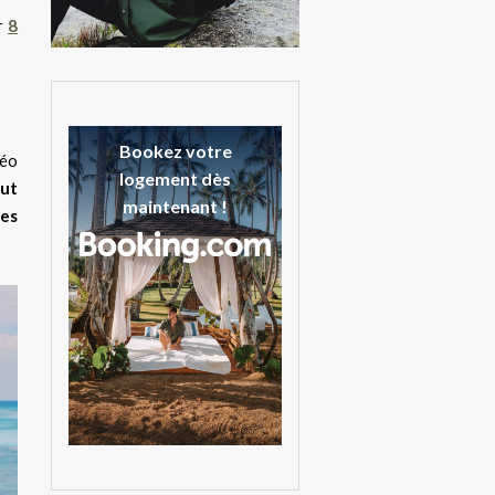
r
8
Bookez votre
téo
logement dès
out
maintenant !
les