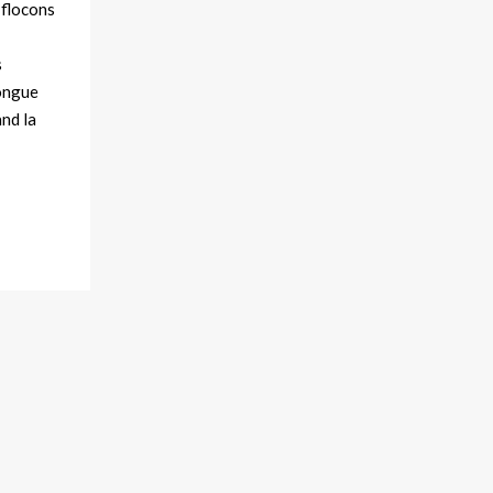
 flocons
s
longue
and la