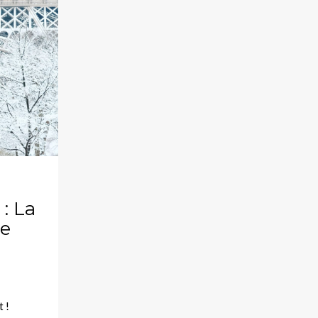
 : La
de
 !