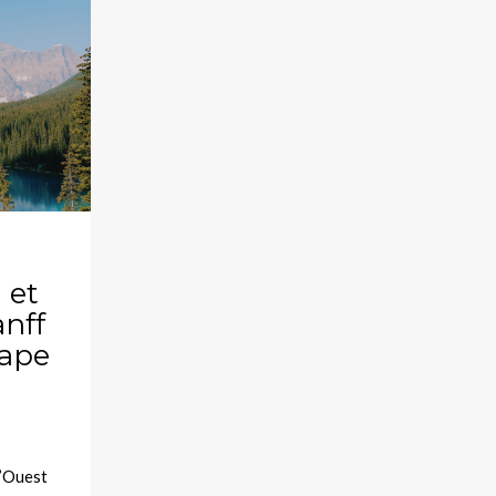
 et
anff
tape
l’Ouest