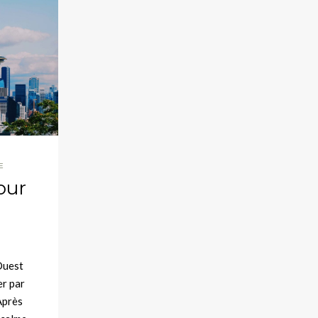
E
pour
Ouest
er par
Après