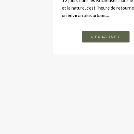
12 jours dans les Rocheuses, dans le
et la nature, c'est l'heure de retourn
un environ plus urbain....
LIRE LA SUITE