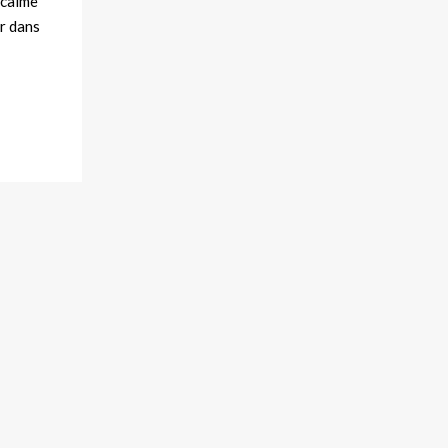
 calme
er dans