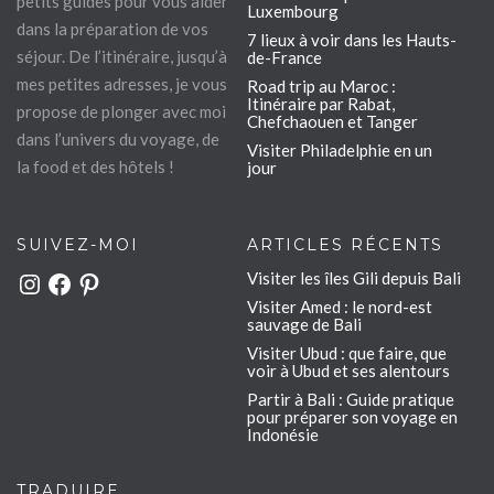
petits guides pour vous aider
Luxembourg
dans la préparation de vos
7 lieux à voir dans les Hauts-
séjour. De l’itinéraire, jusqu’à
de-France
mes petites adresses, je vous
Road trip au Maroc :
Itinéraire par Rabat,
propose de plonger avec moi
Chefchaouen et Tanger
dans l’univers du voyage, de
Visiter Philadelphie en un
la food et des hôtels !
jour
SUIVEZ-MOI
ARTICLES RÉCENTS
Visiter les îles Gili depuis Bali
Instagram
Facebook
Pinterest
Visiter Amed : le nord-est
sauvage de Bali
Visiter Ubud : que faire, que
voir à Ubud et ses alentours
Partir à Bali : Guide pratique
pour préparer son voyage en
Indonésie
TRADUIRE