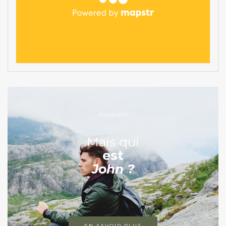
JOOWBAR
Mais qui
est
John ?
EN SAVOIR PLUS