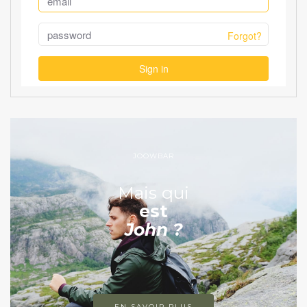
JOOWBAR
Mais qui
est
John ?
EN SAVOIR PLUS