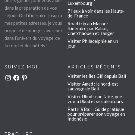
petits guides pour vous aider
Luxembourg
dans la préparation de vos
7 lieux à voir dans les Hauts-
séjour. De l’itinéraire, jusqu’à
de-France
mes petites adresses, je vous
Road trip au Maroc :
Itinéraire par Rabat,
propose de plonger avec moi
Chefchaouen et Tanger
dans l’univers du voyage, de
Visiter Philadelphie en un
la food et des hôtels !
jour
SUIVEZ-MOI
ARTICLES RÉCENTS
Visiter les îles Gili depuis Bali
Instagram
Facebook
Pinterest
Visiter Amed : le nord-est
sauvage de Bali
Visiter Ubud : que faire, que
voir à Ubud et ses alentours
Partir à Bali : Guide pratique
pour préparer son voyage en
Indonésie
TRADUIRE