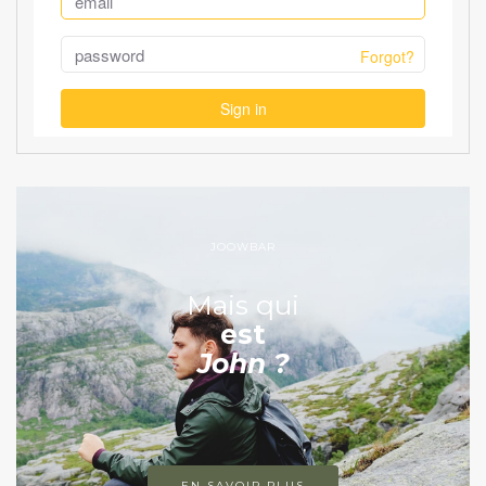
JOOWBAR
Mais qui
est
John ?
EN SAVOIR PLUS