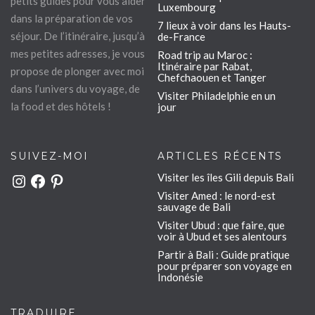
petits guides pour vous aider
Luxembourg
dans la préparation de vos
7 lieux à voir dans les Hauts-
séjour. De l’itinéraire, jusqu’à
de-France
mes petites adresses, je vous
Road trip au Maroc :
Itinéraire par Rabat,
propose de plonger avec moi
Chefchaouen et Tanger
dans l’univers du voyage, de
Visiter Philadelphie en un
la food et des hôtels !
jour
SUIVEZ-MOI
ARTICLES RÉCENTS
Visiter les îles Gili depuis Bali
Instagram
Facebook
Pinterest
Visiter Amed : le nord-est
sauvage de Bali
Visiter Ubud : que faire, que
voir à Ubud et ses alentours
Partir à Bali : Guide pratique
pour préparer son voyage en
Indonésie
TRADUIRE