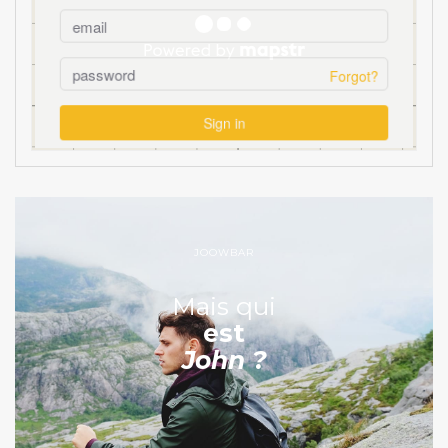
JOOWBAR
Mais qui
est
John ?