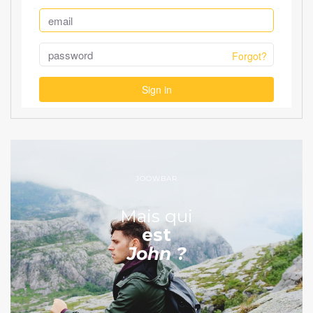
JOOWBAR
Mais qui
est
John ?