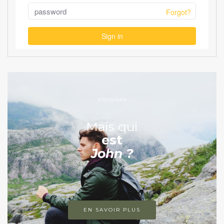
JOOWBAR
Mais qui
est
John ?
EN SAVOIR PLUS