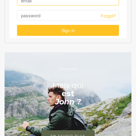
JOOWBAR
Mais qui
est
John ?
EN SAVOIR PLUS