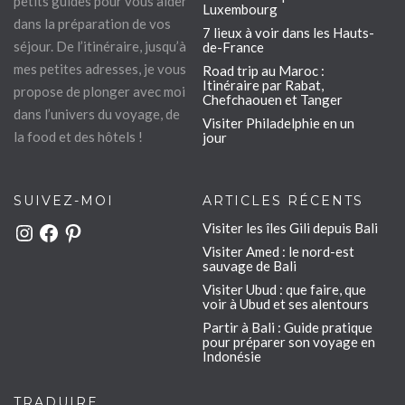
petits guides pour vous aider
Luxembourg
dans la préparation de vos
7 lieux à voir dans les Hauts-
séjour. De l’itinéraire, jusqu’à
de-France
mes petites adresses, je vous
Road trip au Maroc :
Itinéraire par Rabat,
propose de plonger avec moi
Chefchaouen et Tanger
dans l’univers du voyage, de
Visiter Philadelphie en un
la food et des hôtels !
jour
SUIVEZ-MOI
ARTICLES RÉCENTS
Visiter les îles Gili depuis Bali
Instagram
Facebook
Pinterest
Visiter Amed : le nord-est
sauvage de Bali
Visiter Ubud : que faire, que
voir à Ubud et ses alentours
Partir à Bali : Guide pratique
pour préparer son voyage en
Indonésie
TRADUIRE