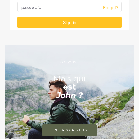
JOOWBAR
Mais qui
est
John ?
EN SAVOIR PLUS