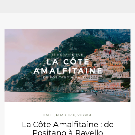
ITALIE
,
ROAD TRIP
,
VOYAGE
La Côte Amalfitaine : de
Positano à Ravello