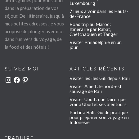
petits guides pour vous aider
Luxembourg
dans la préparation de vos
7 lieux à voir dans les Hauts-
séjour. De l’itinéraire, jusqu’à
de-France
mes petites adresses, je vous
Road trip au Maroc :
Itinéraire par Rabat,
propose de plonger avec moi
Chefchaouen et Tanger
dans l’univers du voyage, de
Visiter Philadelphie en un
la food et des hôtels !
jour
SUIVEZ-MOI
ARTICLES RÉCENTS
Visiter les îles Gili depuis Bali
Instagram
Facebook
Pinterest
Visiter Amed : le nord-est
sauvage de Bali
Visiter Ubud : que faire, que
voir à Ubud et ses alentours
Partir à Bali : Guide pratique
pour préparer son voyage en
Indonésie
TRADUIRE