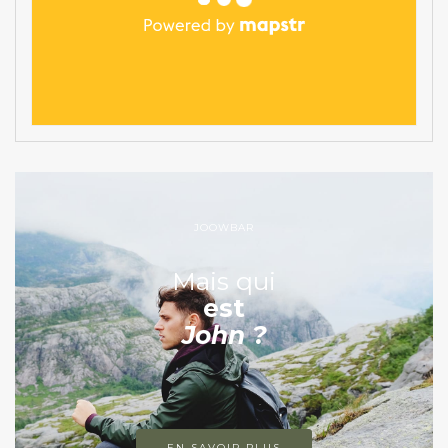
JOOWBAR
Mais qui
est
John ?
EN SAVOIR PLUS