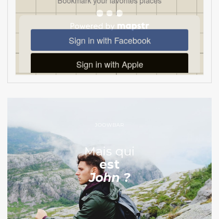
JOOWBAR
Mais qui
est
John ?