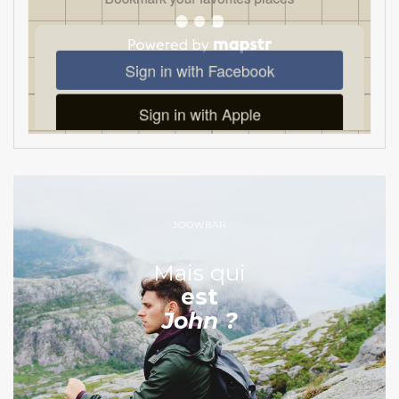
JOOWBAR
Mais qui
est
John ?