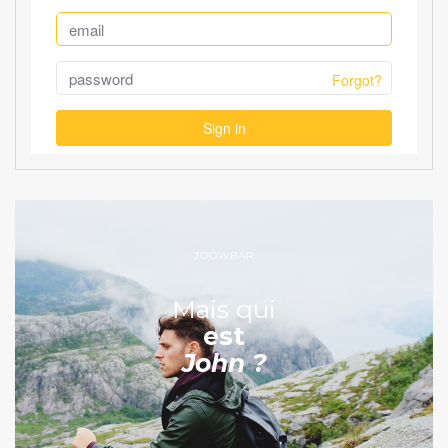
JOOWBAR
Mais qui
est
John ?