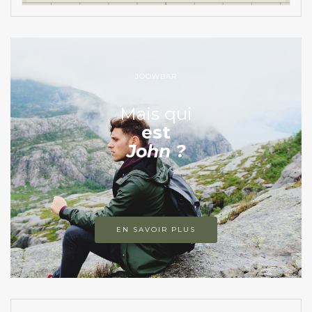
JOOWBAR
Mais qui
est
John ?
EN SAVOIR PLUS