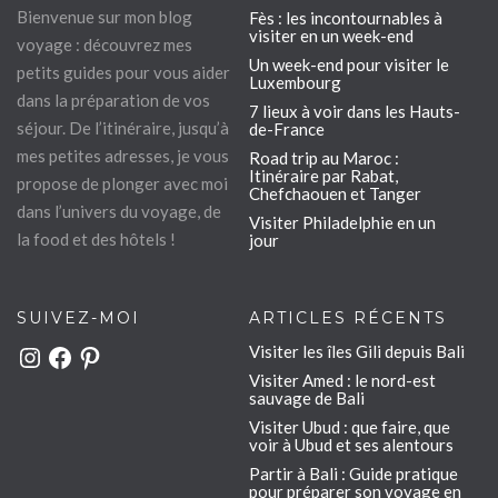
Bienvenue sur mon blog
Fès : les incontournables à
visiter en un week-end
voyage : découvrez mes
Un week-end pour visiter le
petits guides pour vous aider
Luxembourg
dans la préparation de vos
7 lieux à voir dans les Hauts-
séjour. De l’itinéraire, jusqu’à
de-France
mes petites adresses, je vous
Road trip au Maroc :
Itinéraire par Rabat,
propose de plonger avec moi
Chefchaouen et Tanger
dans l’univers du voyage, de
Visiter Philadelphie en un
la food et des hôtels !
jour
SUIVEZ-MOI
ARTICLES RÉCENTS
Visiter les îles Gili depuis Bali
Instagram
Facebook
Pinterest
Visiter Amed : le nord-est
sauvage de Bali
Visiter Ubud : que faire, que
voir à Ubud et ses alentours
Partir à Bali : Guide pratique
pour préparer son voyage en