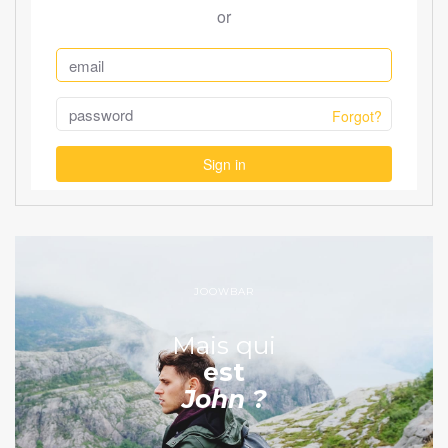
JOOWBAR
Mais qui
est
John ?