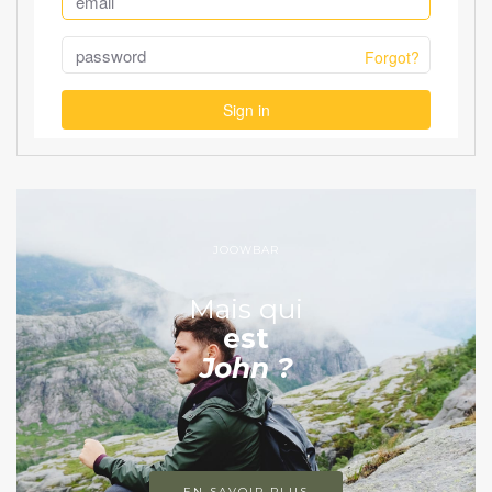
JOOWBAR
Mais qui
est
John ?
EN SAVOIR PLUS