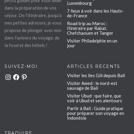
petits guides pour vous aider
Luxembourg
dans la préparation de vos
7 lieux à voir dans les Hauts-
séjour. De l’itinéraire, jusqu’à
de-France
mes petites adresses, je vous
Road trip au Maroc :
Itinéraire par Rabat,
propose de plonger avec moi
Chefchaouen et Tanger
dans l’univers du voyage, de
Visiter Philadelphie en un
la food et des hôtels !
jour
SUIVEZ-MOI
ARTICLES RÉCENTS
Visiter les îles Gili depuis Bali
Instagram
Facebook
Pinterest
Visiter Amed : le nord-est
sauvage de Bali
Visiter Ubud : que faire, que
voir à Ubud et ses alentours
Partir à Bali : Guide pratique
pour préparer son voyage en
Indonésie
TRADUIRE