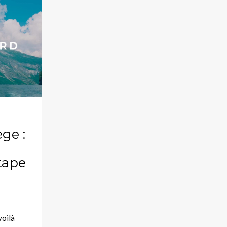
ge :
tape
voilà