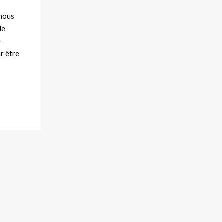
 nous
le
e
r être