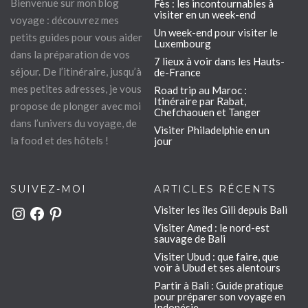
Bienvenue sur mon blog
Fès : les incontournables à
visiter en un week-end
voyage : découvrez mes
Un week-end pour visiter le
petits guides pour vous aider
Luxembourg
dans la préparation de vos
7 lieux à voir dans les Hauts-
séjour. De l’itinéraire, jusqu’à
de-France
mes petites adresses, je vous
Road trip au Maroc :
Itinéraire par Rabat,
propose de plonger avec moi
Chefchaouen et Tanger
dans l’univers du voyage, de
Visiter Philadelphie en un
la food et des hôtels !
jour
SUIVEZ-MOI
ARTICLES RÉCENTS
Visiter les îles Gili depuis Bali
Instagram
Facebook
Pinterest
Visiter Amed : le nord-est
sauvage de Bali
Visiter Ubud : que faire, que
voir à Ubud et ses alentours
Partir à Bali : Guide pratique
pour préparer son voyage en
Indonésie