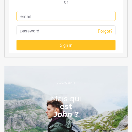
JOOWBAR
Mais qui
est
John ?