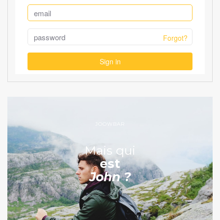
JOOWBAR
Mais qui
est
John ?