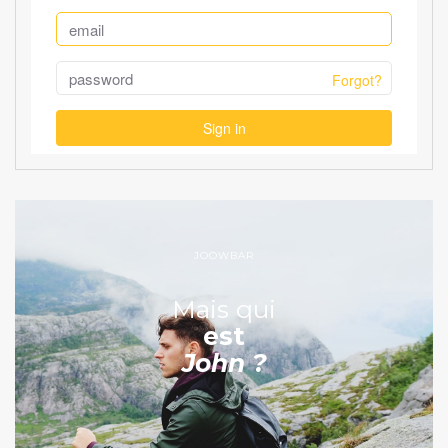
JOOWBAR
Mais qui
est
John ?