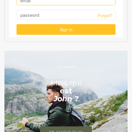
JOOWBAR
Mais qui
est
John ?
EN SAVOIR PLUS