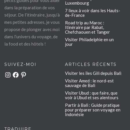
petits guides pour vous aider
Luxembourg
dans la préparation de vos
7 lieux à voir dans les Hauts-
séjour. De l’itinéraire, jusqu’à
de-France
mes petites adresses, je vous
Road trip au Maroc :
Itinéraire par Rabat,
propose de plonger avec moi
Chefchaouen et Tanger
dans l’univers du voyage, de
Visiter Philadelphie en un
la food et des hôtels !
jour
SUIVEZ-MOI
ARTICLES RÉCENTS
Visiter les îles Gili depuis Bali
Instagram
Facebook
Pinterest
Visiter Amed : le nord-est
sauvage de Bali
Visiter Ubud : que faire, que
voir à Ubud et ses alentours
Partir à Bali : Guide pratique
pour préparer son voyage en
Indonésie
TRADUIRE