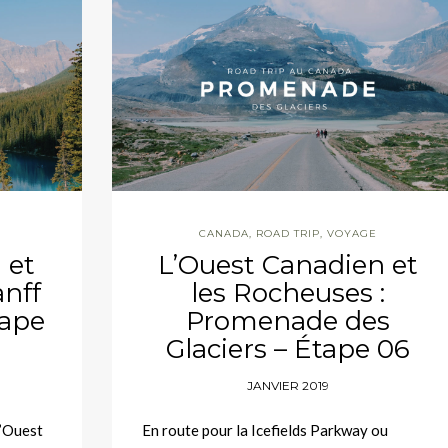
CANADA
,
ROAD TRIP
,
VOYAGE
 et
L’Ouest Canadien et
anff
les Rocheuses :
tape
Promenade des
Glaciers – Étape 06
JANVIER 2019
l’Ouest
En route pour la Icefields Parkway ou