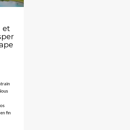
 et
sper
tape
ntrain
 Nous
nos
en fin