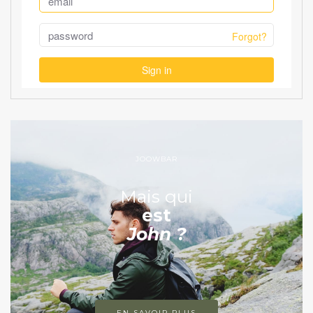
JOOWBAR
Mais qui
est
John ?
EN SAVOIR PLUS