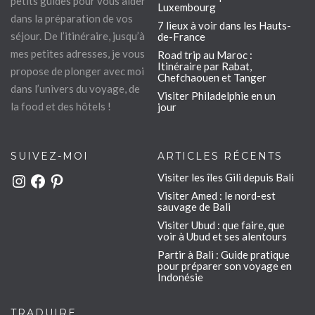
petits guides pour vous aider
Luxembourg
dans la préparation de vos
7 lieux à voir dans les Hauts-
séjour. De l’itinéraire, jusqu’à
de-France
mes petites adresses, je vous
Road trip au Maroc :
Itinéraire par Rabat,
propose de plonger avec moi
Chefchaouen et Tanger
dans l’univers du voyage, de
Visiter Philadelphie en un
la food et des hôtels !
jour
SUIVEZ-MOI
ARTICLES RÉCENTS
Visiter les îles Gili depuis Bali
Instagram
Facebook
Pinterest
Visiter Amed : le nord-est
sauvage de Bali
Visiter Ubud : que faire, que
voir à Ubud et ses alentours
Partir à Bali : Guide pratique
pour préparer son voyage en
Indonésie
TRADUIRE